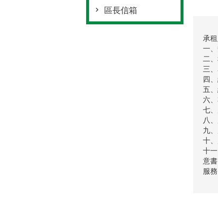
區長信箱
承租
一、
二、
三、
四、
五、
六、
七、
八、
九、
十、
十一
意書
服務電