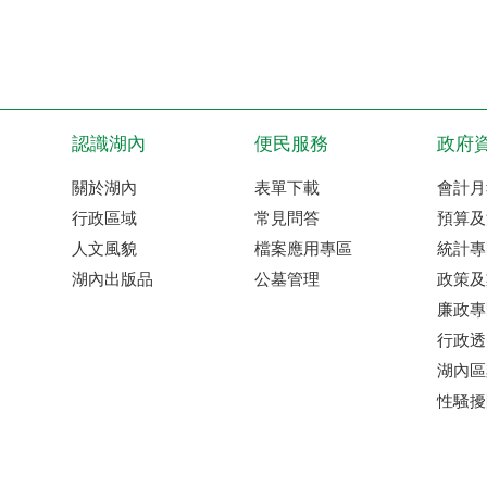
認識湖內
便民服務
政府
關於湖內
表單下載
會計月
行政區域
常見問答
預算及
人文風貌
檔案應用專區
統計專
湖內出版品
公墓管理
政策及
廉政專
行政透
湖內區
性騷擾