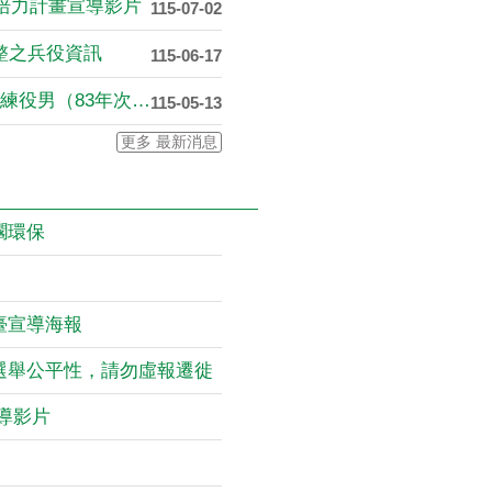
用培力計畫宣導影片
115-07-02
完整之兵役資訊
115-06-17
115年應接受常備兵役軍事訓練役男（83年次至93....
115-05-13
更多 最新消息
擱環保
臺宣導海報
選舉公平性，請勿虛報遷徙
導影片