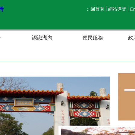
回首頁
網站導覽
:::
En
介
認識湖內
便民服務
政