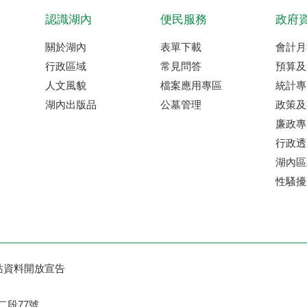
認識湖內
便民服務
政府
關於湖內
表單下載
會計月
行政區域
常見問答
預算及
人文風貌
檔案應用專區
統計專
湖內出版品
公墓管理
政策及
廉政專
行政透
湖內區
性騷擾
站資料開放宣告
二段77號