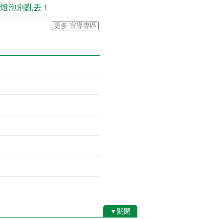
管燈泡別亂丟！
更多 宣導專區
▼關閉